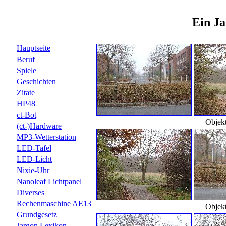
Ein J
Hauptseite
Beruf
Spiele
Geschichten
Zitate
HP48
ct-Bot
Objek
(ct-)Hardware
MP3-Wetterstation
LED-Tafel
LED-Licht
Nixie-Uhr
Nanoleaf Lichtpanel
Diverses
Rechenmaschine AE13
Objek
Grundgesetz
Jargon Lexikon