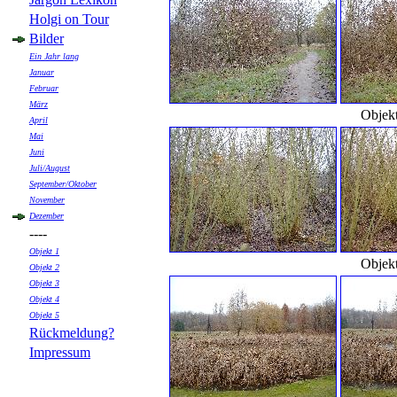
Holgi on Tour
Bilder
Ein Jahr lang
Januar
Februar
März
Objek
April
Mai
Juni
Juli/August
September/Oktober
November
Dezember
----
Objekt 1
Objek
Objekt 2
Objekt 3
Objekt 4
Objekt 5
Rückmeldung?
Impressum